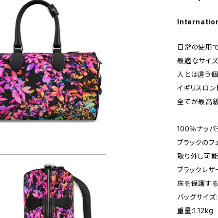
Internatio
日常の使用で
最適なサイズ
人とは違う個
イギリスロン
全てが最高級
100％ナッ
ブラックのフ
取り外し可能
ブラックレザ
床を保護する
バッグサイズ:
重量:1.12kg