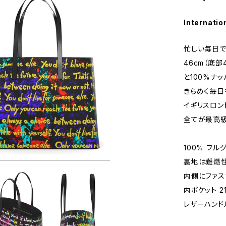
Internatio
忙しい毎日で
46cm（底部
と100%ナ
きらめく毎日
イギリスロン
全てが最高級
100% フ
裏地は難燃性
内側にファス
内ポケット 21
レザーハンドル