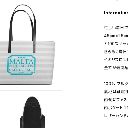
Internatio
忙しい毎日で
46cm×26
と100%ナ
きらめく毎日
イギリスロン
全てが最高級
100% フ
裏地は難燃性
内側にファス
内ポケット 21
レザーハンドル