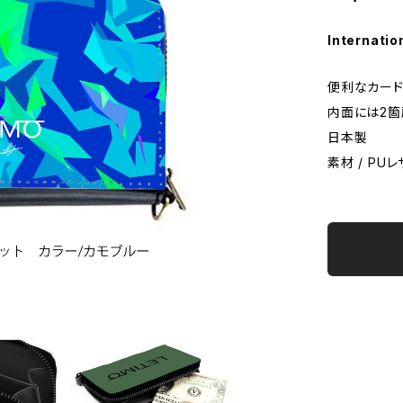
Internatio
便利なカード
内面には2箇
日本製
素材 / PU