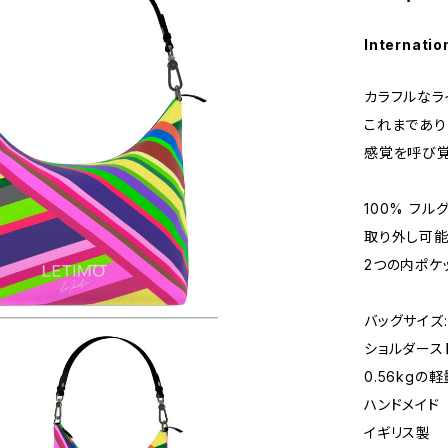
Internatio
カラフルなラ
これまであり
感覚を呼び覚
100% フ
取り外し可能
2つの内ポケッ
バッグサイズ: 
ショルダースト
0.56kgの
ハンドメイド
イギリス製