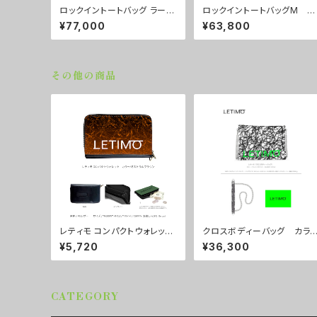
ロックイントートバッグ ラージ
ロックイントートバッグM カ
サイズ カラー/ラブラビット
ラー/シティーナイト ■配送
¥77,000
¥63,800
■配送まで約１か月
まで約１か月
その他の商品
レティモ コンパクトウォレッ
クロスボディーバッグ カラ
ト カラー/ミストラルブラウ
ー/ブレインズホワイト ■配
¥5,720
¥36,300
ン ■配送まで3週間
送まで約１か月
CATEGORY