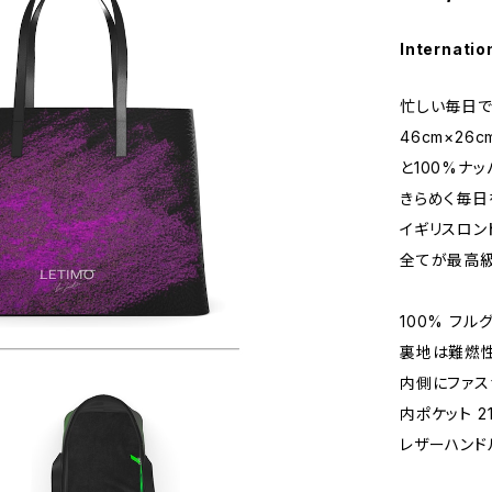
Internatio
忙しい毎日で
46cm×26
と100%ナ
きらめく毎日
イギリスロン
全てが最高級
100% フ
裏地は難燃性
内側にファス
内ポケット 21
レザーハンドル