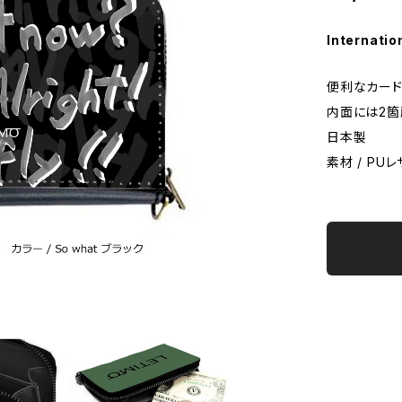
Internatio
便利なカード
内面には2箇
日本製
素材 / PU